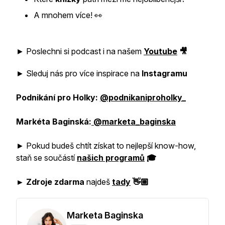
A mnohem více! 👀
► Poslechni si podcast i na našem
Youtube
🎥
► Sleduj nás pro více inspirace na
Instagramu
Podnikání pro Holky:
@podnikaniproholky_
Markéta Baginská:
@marketa_baginska
► Pokud budeš chtít získat to nejlepší know-how,
staň se součástí
našich programů
🎓
► Zdroje zdarma
najdeš
tady
👋🏼
Marketa Baginska