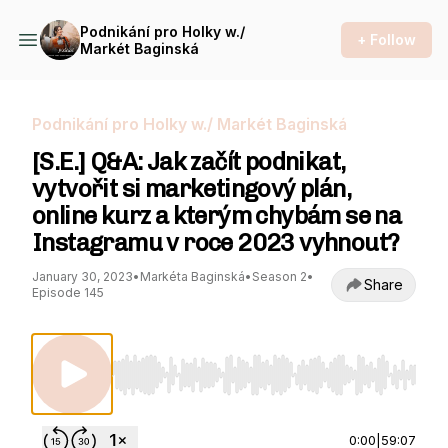
Podnikání pro Holky w./
+ Follow
Markét Baginská
Podnikání pro Holky w./ Markét Baginská
[S.E.] Q&A: Jak začít podnikat,
vytvořit si marketingový plán,
online kurz a kterým chybám se na
Instagramu v roce 2023 vyhnout?
January 30, 2023
•
Markéta Baginská
•
Season 2
•
Share
Episode 145
Use Left/Right to seek, Home/End to jump to st
0:00
|
59:07