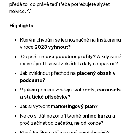
předá to, co právě teď třeba potřebujete slyšet
nejvíce. 🤍
Highlights:
Kterým chybám se jednoznačně na Instagramu
v roce
2023 vyhnout?
Co psát na
dva podobné profily?
A kdy si má
externí profil smysl zakládat a kdy naopak ne?
Jak zvládnout přechod na
placený obsah v
podcastu?
V jakém poměru zveřejňovat
reels, carousels
a statické příspěvky?
Jak si vytvořit
marketingový plán?
Na co si dát pozor při tvorbě
online kurzu
a
proč začínat od začátku, ne od konce?
Které
knížky
patří mezi mé nejoblíbenější?